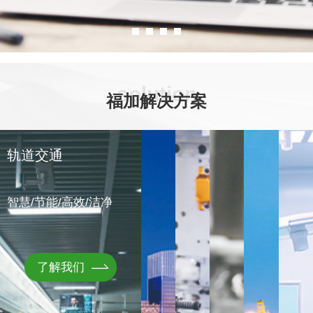
solution
福加解决方案
轨道交通
智慧/节能/高效/洁净
了解我们