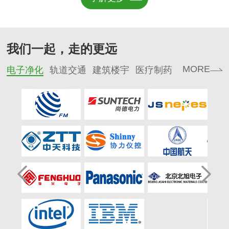
47620-2026）正式发布，并
园区建设及跨国绿色技术合
和技术
将于2026年12月1日起正式实
作等议题展开深入交流。
究院刘
施。
为《既
级解决
我们一起，走的更远
分享了福
心驱动
MORE
电子净化
轨道交通
建筑楼宇
医疗制药
造领域
践，为
供可复