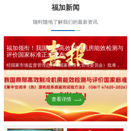
NEWS
福加新闻
随时随地了解我们的最新资讯
福加领衔！我国首部高效制冷机房能效检测与
评价国家标准正式发布！
经国家市场监督管理总局（国家标准化管理委员会）批准，
由南京福加自动化科技有限公司（以下简称“福加”）作为第一
起草单位编制的我国首部高效制冷机房能效检测与评价国家
2026-08-05
标准——《集中空调冷（热）源机组系统能效试验方法》
（GB/T 47620-2026）正式发布，并将于2026年12月1日起正
式实施。
查看详情