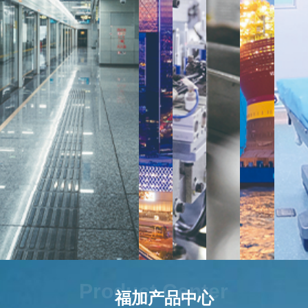
建
电
生
海
筑
子
物
工
楼
洁
制
船
宇
净
药
舶
Product Center
福加产品中心