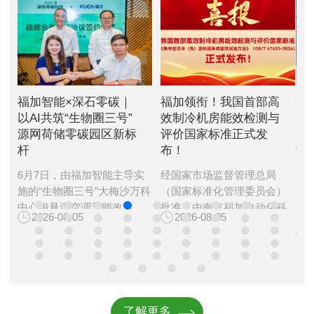
福加领衔！我国首部高
深耕能碳，共赴新程｜
福加亮
效制冷机房能效检测与
国际中国环境基金会
低碳
评价国家标准正式发
（IFCE）主席何平博
以“能
布！
士一行莅临福加考察指
建筑
导
经国家市场监督管理总局
4 月 
（国家标准化管理委员会）
5月14日，国际中国环境基金
筑低碳
批准，由南京福加自动化科
会（IFCE）主席何平博士、
交流会
2026-08-05
2026
技有限公司（以下简称“福
南京审计大学绿色经济与金
在南京
2026-05-15
加”）作为第一起草单位编制
融研究中心主任郭焕修一行
202
的我国首部高效制冷机房能
莅临福加智能参观考察。福
博览会
效检测与评价国家标准——
加智能总经理李新美携公司
在促进
《集中空调冷（热）源机组
高管团队热情接待，双方围
筑低碳
系统能效试验方法》（GB/T
绕“能碳+AI”技术落地、零碳
流合作
了解更多