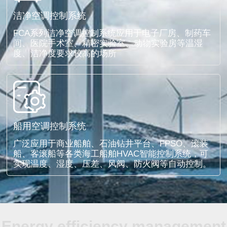
洁净空调控制系统
FCA系列洁净空调控制系统应用于电子厂房、制药车
间、医院手术室、精密实验室、动物实验房等温湿
度、洁净度要求较高的场所
船用空调控制系统
广泛应用于商业船舶、石油钻井平台、FPSO、滚装
船、客滚船等各类海工船舶HVAC智能控制系统，可
实现温度、湿度、压差、风阀、防火阀等自动控制。
Energy efficiency management